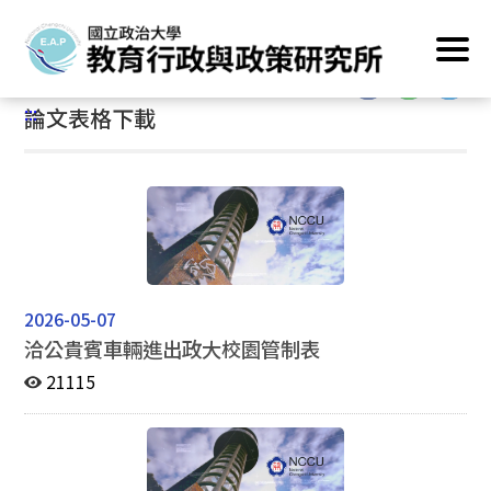
跳
首頁
/
資訊專區
/
論文表格下載
到
主
:::
要
:::
論文表格下載
內
容
區
塊
2026-05-07
洽公貴賓車輛進出政大校園管制表
21115