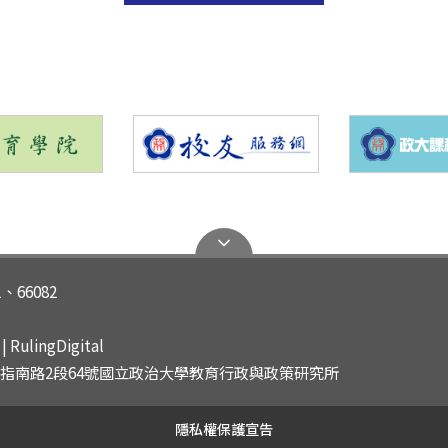
115學年度教政所碩士班招生【面試名單】及【注意事項
務
置頂
Hot
115學年度碩士班甄試上榜名單
務
置頂
Hot
狂賀～本所學生114高普考教育行政類科金榜題名!
告
置頂
Hot
1、66082
本所114學年度第1學期研究生獎學金獲獎名單公告
務
 RulingDigital
山區指南路2段64號國立政治大學教育行政與政策研究所
教政所115學年度碩士班招生 (名額7名，內含公費生2名)
告
隱私權保護宣告