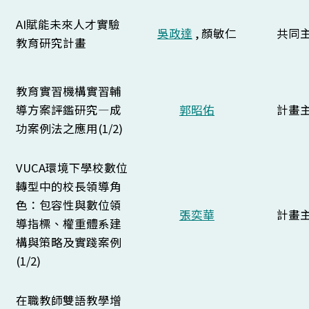
AI賦能未來人才實驗
吳政達
, 顏敏仁
共同
教育研究計畫
教育實習機構實習輔
導方案評鑑研究—成
郭昭佑
計畫
功案例法之應用(1/2)
VUCA環境下學校數位
轉型中的校長領導角
色：包容性與數位領
張奕華
計畫
導指標、權重體系建
構與策略及實踐案例
(1/2)
在職教師雙語教學增