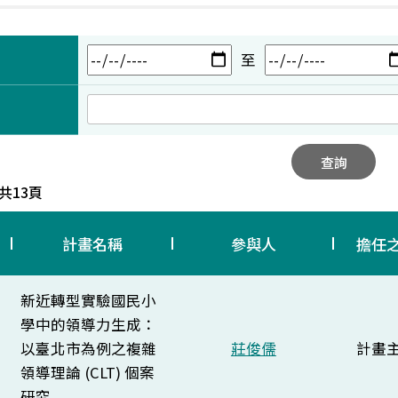
至
查詢
 共13頁
計畫名稱
參與人
擔任
新近轉型實驗國民小
學中的領導力生成：
以臺北市為例之複雜
莊俊儒
計畫
領導理論 (CLT) 個案
研究