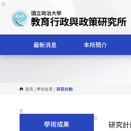
:::
跳
到
主
要
內
容
最新消息
本所簡介
區
塊
首頁
/
學術成果
/
研究計劃
:::
:::
學術成果
研究計