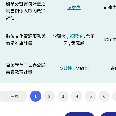
能學分班實踐計畫之
湯家偉
計畫
利害關係人取向政策
評估
數位文化資源服務與
李蔡彥 ,
郭昭佑
, 曾正
協同
教學推廣計畫
男 , 黃葳威
百萬學童：世界公民
吳政達
, 顏敏仁
顧
素養教育計畫
上一頁
1
2
3
4
5
6