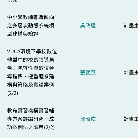
中小學教師離職傾向
之多層次動態系統模
吳政達
計畫
型建構與驗證
VUCA環境下學校數位
轉型中的校長領導角
色：包容性與數位領
張奕華
計畫
導指標、權重體系建
構與策略及實踐案例
(2/2)
教育實習機構實習輔
導方案評鑑研究—成
郭昭佑
計畫
功案例法之應用(2/2)