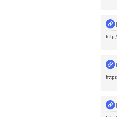
http:
https