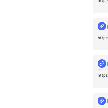
http:
https
https