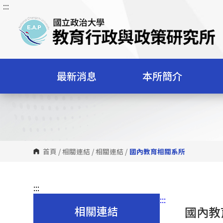
:::
跳
到
主
要
內
容
最新消息
本所簡介
區
塊
首頁
/
相關連結
/
相關連結
/
國內教育相關系所
:::
:::
相關連結
國內教