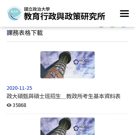
跳
首頁
/
資訊專區
/
課務表格下載
到
主
:::
要
:::
課務表格下載
內
容
區
塊
2020-11-25
政大碩甄與碩士班招生＿教政所考生基本資料表
35868