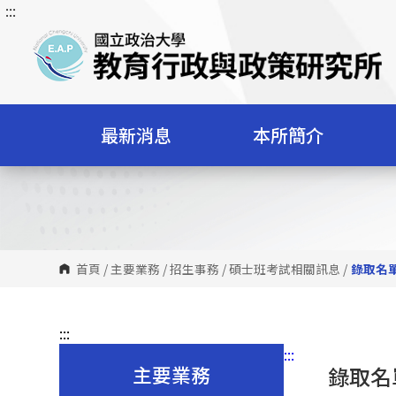
:::
跳
到
主
要
內
容
最新消息
本所簡介
區
塊
首頁
/
主要業務
/
招生事務
/
碩士班考試相關訊息
/
錄取名
:::
:::
主要業務
錄取名