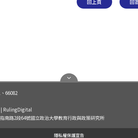
回上頁
回
1、66082
 RulingDigital
山區指南路2段64號國立政治大學教育行政與政策研究所
隱私權保護宣告