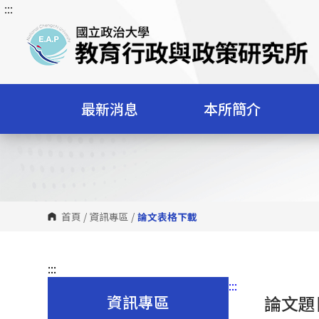
:::
跳
到
主
要
內
容
最新消息
本所簡介
區
塊
首頁
/
資訊專區
/
論文表格下載
:::
:::
資訊專區
論文題