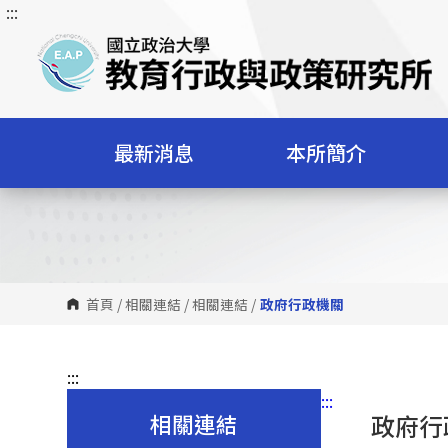
:::
跳
到
主
要
內
容
最新消息
本所簡介
區
塊
首頁
/
相關連結
/
相關連結
/
政府行政機關
:::
:::
相關連結
政府行