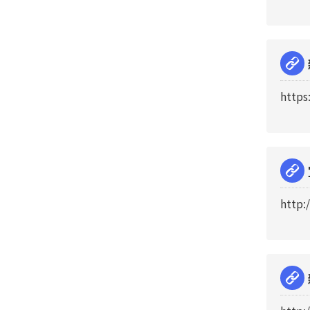
https
http: