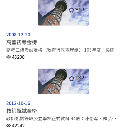
98學年度： 顏弘欽-國立政治大學教育學系博士班-教育行
俊鴻（新北市）、余泯蓁（新北市榜首） 105年度：夏偉
政組 洪雅琪-國立政治大學教育學系博士班-教育行政組榜
傑（臺北市）、王柏鈞（臺中市探花）、王信智（臺北市
首 國立暨南國際大學教育政策與行政學系博士班榜眼 鄭
榜首）、王鼎元（臺北市榜眼） 黃薏璇（新北市榜
芳渝-國立台灣師範大學教育學系博士班-教育政策與行政
首）、蔡宜芸（桃園市榜首） 104年度：林佳蓁（臺北市
組 國立台北科技大學技術與職業教育研究所博士班 97學
榜眼） 103年度：王健諭（高雄市）、呂佳盈（臺北市榜
2008-12-20
年度： 陳怡潔-國立高雄師範大學教育學系博士班 國立台
眼）、張家瑜（臺中市） 102年度：林浩銘（身障特考三
高普初考金榜
南大學教育學系博士班 國立中正大學教育學系博士班 楊
等）、張佳芬（桃園縣榜首）、許凱威（竹苗區探花）
念湘-國立台灣師範大學教育學系博士班-教育政策與行政
101年度：王昭人（桃園縣）、張雅婷（臺北市） 100年
高考二級考試及格（教育行政兩岸組） 103年度：吳國男
組探花 國立政治大學教育學系博士班-教育行政組 96學年
度：劉冠廷（臺北市榜首）、黃淑娟（彰投區金榜）、許
（榜首） 100年度：古雅瑄、高慧容 高考二級考試及格
43298
度： 高慧容-國立台灣師範大學教育學系博士班-教育政策
筱由（臺北市）、林姝欣（新北市） 99年度：梁雅琪
（教育行政組） 104年度：楊詠翔 高考三級考試及格
與行政組
（嘉義市） 98年度：鄭芳瑜（臺灣省中區）、康雅媚
（教育行政類科） 114年度：吳珮青、蕭帆、廖子斌、龔
（新北市） 96年度：鄭聿芳（臺北市探花） 91年度：林
楙晴、劉子瑄、林資澧、郭哲宇、劉芳好、劉心予、鄭皓
光偉（桃園縣） 地方特考三等考試金榜（財經廉政類
澤、李亮葳 113年度：游育馨、許皇慶、陳旻靖、陳品
聿、謝孟珈 112年度：陳培菱、顏子軒、張芙瑄、郭攸
科） 101年度：陳玫樺
嵐、莊家妍、曾立琦、李宜臻 111年度：黃宜萱、林韋
汝、李柏賢 109年度：劉姮妤、羅子昀 108年度：周泓
2012-10-16
達、趙致源、周家琦、許峻偉、顏伊君、張雅筑 107年
教師甄試金榜
度：張藝馨、呂彥杰、陳曉珍、吳萌蕙、蔡介文 106年
度：曾柏璣、謝坤宏、張家淇（榜首）、劉品萱、廖俊
教師甄試錄取公立學校正式教師 94級：陳怡潔、顏弘
銘、溫怡婷、張雅婷、孟珈卉、李修綺、林以虹 105年
欽、簡仕欣、高雅曼 95級：楊念湘 96級：蔡念芷、洪秉
42242