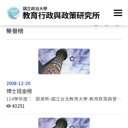
跳
首頁
/
最新消息
/
榮譽榜
到
主
:::
要
:::
榮譽榜
內
容
區
塊
2008-12-20
博士班金榜
114學年度： 劉景昕-國立台北教育大學-教育政策與管理
博士班 112學年度： 諶亦聰-國立政治大學教育學系博士
43251
班-教育 心理與輔導組 鄭旭宏-國立陽明交通大學教育學系
博士班 國立清華大學教育與科技學系博士班 111學
年度： 王鼎元-國立政治大學教育學系博士班-教育行政組