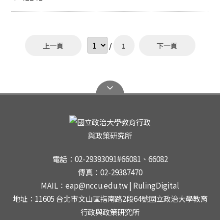
度：陳遵行、徐蔚文、張益嘉、許婉玉、魏家文、謝瑞君
彰、簡正一、陳惠茹、湯為國 97級：劉侑承 98級：張峰
104年度：陳炫佑、朱家昱、倪紹紋 103年度：吳國男
森、曾雅慧、佘承宗 99級：李冠瑩、王芝翔、薛詩穎 100
（榜首）、朱佳如、魏琦、余品瑩、王于甄 102年度：王
級：徐崧瑋 101級：李家安、施佩吟 103級：鄭芳蘋 106
芝翔、楊詠翔、黃淑娟、巫孟蓁 100年度：陳浩、劉靜
級：賴怡年、蔡舒姍 107級：陳耶如 108級：王光多、陳
上一頁
/
1
下一頁
如、張萩亭 99年度：林例怡 98年度：王湘婷、紀盈如 97
鳳奇 教師甄試錄取私立學校正式教師 96級：林孟慧、蔡
年度：李幼安、薛承祐、蔡秉欣、陳怡卉、張詩欣、楊佳
坤良 98級：江志軒 99級：劉家維
娟、田宜庭、林詩穎、吳佳珊、陳沛雯 96年度：諶亦
聰、鍾欣儒、王友聖、張嘉原、盧柏安 95年度：薛莉
萍、蘇庭暄 93年度：楊雅惠 高考三級考試及格（技職教
育行政類科） 99年度：吳玫茵（探花） 高考三級考試及
格（地政科） 96年度：楊雅婷 普通考試及格（教育行政
類科） 114年度：張洛嘉、劉子瑄、劉芳好、李亮葳 110
年度：顏子軒 107年度：蕭帆 106年度：林以虹 104年
度：倪紹紋 103年度：魏琦、顏伊君 102年度：王芝翔
101年度：王健諭 100年度：陳浩（榜眼）、劉靜如 99年
電話：02-29393091#66081、66082
度：古雅瑄 97年度：林例怡、李幼安 初等考試及格（教
傳真：02-29387470
育行政類科） 97年度：王艾苓
MAIL：eap@nccu.edu.tw | RulingDigital
地址：11605 台北市文山區指南路2段64號國立政治大學教育
行政與政策研究所