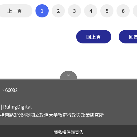
上一頁
1
2
3
4
5
6
回上頁
回
1、66082
 RulingDigital
山區指南路2段64號國立政治大學教育行政與政策研究所
隱私權保護宣告