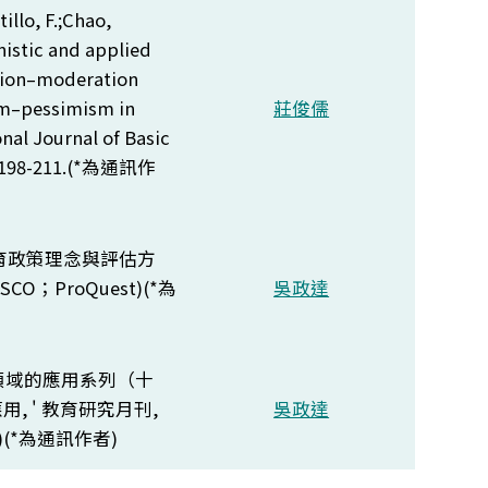
tillo, F.;Chao,
anistic and applied
ation–moderation
ism–pessimism in
莊俊儒
nal Journal of Basic
198-211.(*
為通訊作
位的教育政策理念與評估方
EBSCO；ProQuest)(*
為
吳政達
領域的應用系列（十
用, ' 教育研究月刊,
吳政達
(*
為通訊作者)