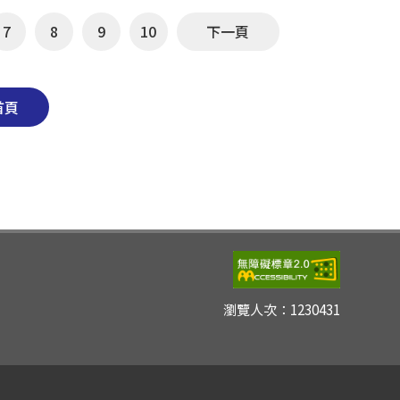
7
8
9
10
下一頁
首頁
瀏覽人次：
1230431