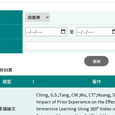
至
查詢
 共93頁
類型
著作
Ching, G.S.;Tang, CW.;Wu, CT.*;Huang, SF
Impact of Prior Experience on the Effec
會議論文
Immersive Learning Using 360° Video 