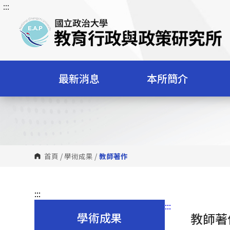
:::
跳
到
主
要
內
容
最新消息
本所簡介
區
塊
首頁
/
學術成果
/
教師著作
:::
:::
學術成果
教師著