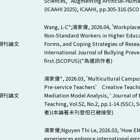
Sciences, ' Augmenting Artificial-Huma
(ICAAHI 2025), ICAAHI, pp.305-316.(SC
Wang, L-C*;
湯家偉, 2026.04, '
Workplace
Non-Standard Workers in Higher Educa
期刊論文
Forms, and Coping Strategies of Resear
International Journal of Bullying Preve
first.(SCOPUS)(*
為通訊作者)
湯家偉*, 2026.03, '
Multicultural Camp
Pre-service Teachers’ Creative Teachin
期刊論文
Mediation Model Analysis, ' Journal of
Teaching, Vol.52, No.2, pp.1-14.(SSCI,
者)(本論著未刊登但已被接受)
湯家偉;
Nguyen Thi Le, 2026.03, 'How EM
experiences enhance international empl