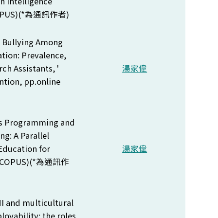
n Intelligence
OPUS)(*
為通訊作者)
 Bullying Among
tion: Prevalence,
ch Assistants, '
湯家偉
ntion, pp.online
us Programming and
g: A Parallel
 Education for
湯家偉
 SCOPUS)(*
為通訊作
I and multicultural
oyability: the roles