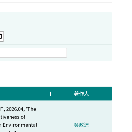
著作人
., 2026.04, 'The
tiveness of
in Environmental
吳政達