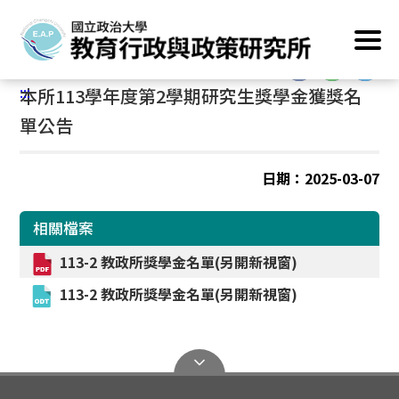
跳
首頁
/
最新消息
到
主
:::
要
:::
本所113學年度第2學期研究生獎學金獲獎名
內
容
單公告
區
塊
日期：2025-03-07
相關檔案
113-2 教政所獎學金名單(另開新視窗)
113-2 教政所獎學金名單(另開新視窗)