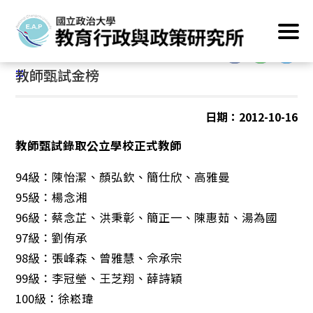
跳
首頁
/
最新消息
/
榮譽榜
到
主
:::
要
:::
教師甄試金榜
內
容
區
日期：2012-10-16
塊
教師甄試錄取公立學校正式教師
94級：陳怡潔、顏弘欽、簡仕欣、高雅曼
95級：楊念湘
96級：蔡念芷、洪秉彰、簡正一、陳惠茹、湯為國
97級：劉侑承
98級：張峰森、曾雅慧、佘承宗
99級：李冠瑩、王芝翔、薛詩穎
100級：徐崧瑋