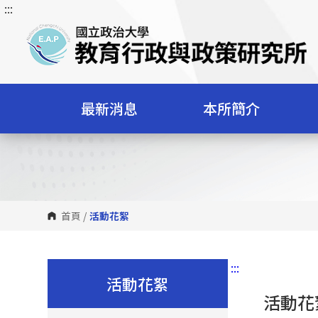
:::
跳
到
主
要
內
容
最新消息
本所簡介
區
塊
首頁
/
活動花絮
:::
活動花絮
活動花