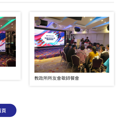
教政所所友會敬師餐會
首頁