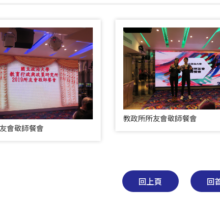
教政所所友會敬師餐會
友會敬師餐會
回上頁
回