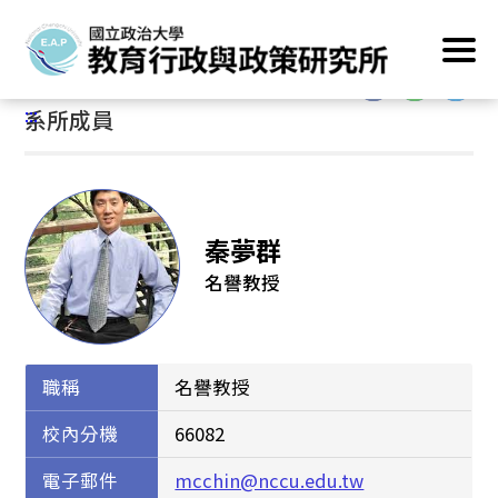
跳
首頁
/
本所簡介
/
系所成員
到
主
:::
要
:::
系所成員
內
容
區
塊
秦夢群
名譽教授
職稱
名譽教授
校內分機
66082
電子郵件
mcchin@nccu.edu.tw