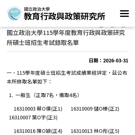
跳
首頁
/
最新消息
到
主
:::
要
:::
國立政治大學115學年度教育行政與政策研究
內
容
所碩士班招生考試錄取名單
區
塊
日期：2026-03-31
一、115學年度碩士班招生考試成績業經評定，茲公布
本所錄取名單如下：
1. 一般生（正取7名，備取4名）
16310003 蔡O儒(正1) 16310009 儲O榛(正2)
16310007 葉O宇(正3)
16310016 陳O穎(正4) 16310013 林O彤(正5)