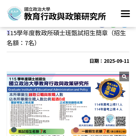
跳
首頁
/
最新消息
到
主
:::
要
:::
115學年度教政所碩士班甄試招生簡章（招生
內
容
名額：7名）
區
塊
日期：2025-09-11