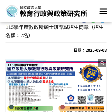
跳
首頁
/
最新消息
到
主
:::
要
:::
115學年度教政所碩士班甄試招生簡章（招生
內
容
名額：7名）
區
塊
日期：2025-09-08