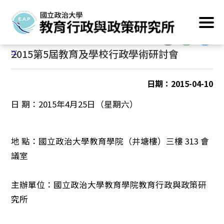
跳
首頁
/
主要業務
/
學術成果
/
學術研討會
到
主
:::
要
:::
2015第5屆教育及學校行政學術研討會
內
容
區
日期：2015-04-10
塊
日 期：2015年4月25日（星期六）
地 點：國立政治大學教育學院（井塘樓）三樓 313 會
議室
主辦單位：國立政治大學教育學院教育行政與政策研
究所