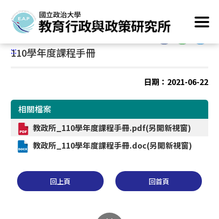
跳
首頁
/
主要業務
/
課程資訊
/
課程手冊
到
主
:::
要
:::
110學年度課程手冊
內
容
區
日期：2021-06-22
塊
相關檔案
教政所_110學年度課程手冊.
pdf
(另開新視窗)
教政所_110學年度課程手冊.
doc
(另開新視窗)
回上頁
回首頁