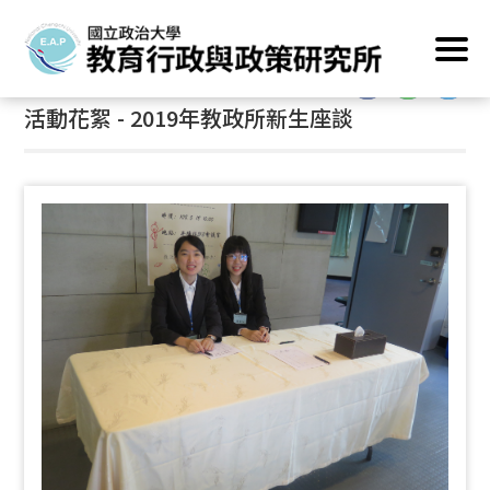
跳
首頁
/
活動花絮
到
主
:::
要
活動花絮 - 2019年教政所新生座談
內
容
區
塊