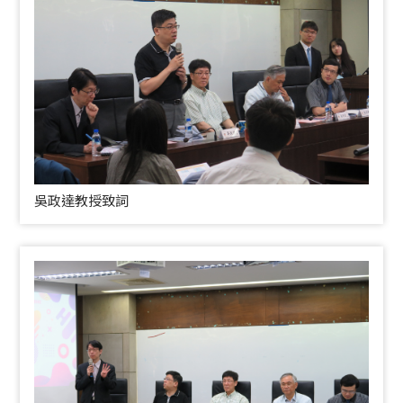
吳政達教授致詞