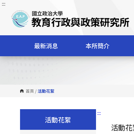
:::
跳
到
主
要
內
容
最新消息
本所簡介
區
塊
首頁
/
活動花絮
:::
活動花絮
活動花