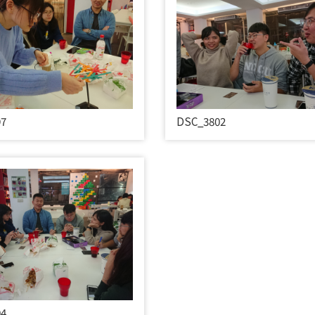
97
DSC_3802
04